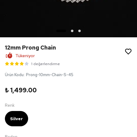
12mm Prong Chain
Tükeniyor
1 değerlendirme
Ürün Kodu
:
Prong-10mm-Chain-S-45
₺ 1,499.00
Renk
Silver
Beden