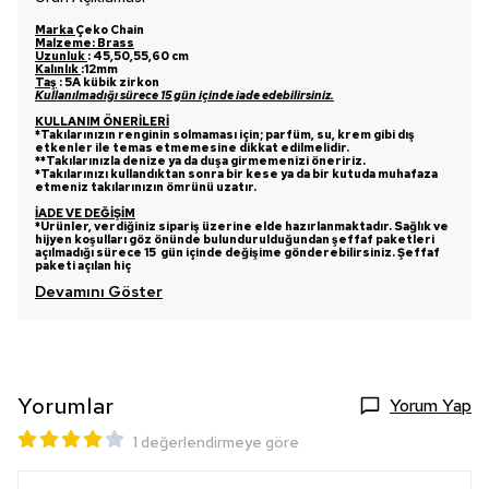
Marka
Çeko Chain
Malzeme: Brass
Uzunluk
:
45,50,55,60 cm
Kalınlık
:12mm
Taş
:
5A kübik zirkon
Kullanılmadığı sürece 15 gün içinde iade edebilirsiniz.
KULLANIM ÖNERİLERİ
*Takılarınızın renginin solmaması için; parfüm, su, krem gibi dış
etkenler ile temas etmemesine dikkat edilmelidir.
**Takılarınızla denize ya da duşa girmemenizi öneririz.
*Takılarınızı kullandıktan sonra bir kese ya da bir kutuda muhafaza
etmeniz takılarınızın ömrünü uzatır.
İADE VE DEĞİŞİM
*Ürünler, verdiğiniz sipariş üzerine elde hazırlanmaktadır. Sağlık ve
hijyen koşulları göz önünde bulundurulduğundan şeffaf paketleri
açılmadığı sürece 15 gün içinde değişime gönderebilirsiniz. Şeffaf
paketi açılan hiç
Devamını Göster
Yorumlar
Yorum Yap
1 değerlendirmeye göre