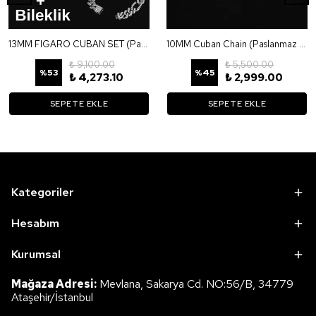
13MM FIGARO CUBAN SET (Paslanmaz Çelik)
10MM Cuban Chain (Paslanmaz Çelik)
₺ 9,100.00
₺ 5,500.00
%
53
%
45
₺ 4,273.10
₺ 2,999.00
SEPETE EKLE
SEPETE EKLE
Kategoriler
Hesabım
Kurumsal
Mağaza Adresi:
Mevlana, Sakarya Cd. NO:56/B, 34779
Ataşehir/İstanbul