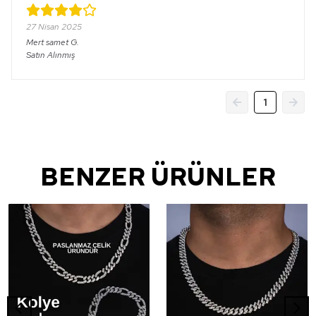
27 Nisan 2025
Mert samet
G.
Satın Alınmış
1
BENZER ÜRÜNLER