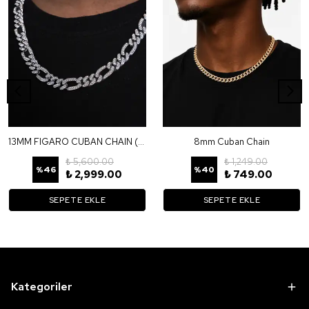
13MM FIGARO CUBAN CHAIN (Paslanmaz Çelik)
8mm Cuban Chain
₺ 5,600.00
₺ 1,249.00
%
46
%
40
₺ 2,999.00
₺ 749.00
SEPETE EKLE
SEPETE EKLE
Kategoriler