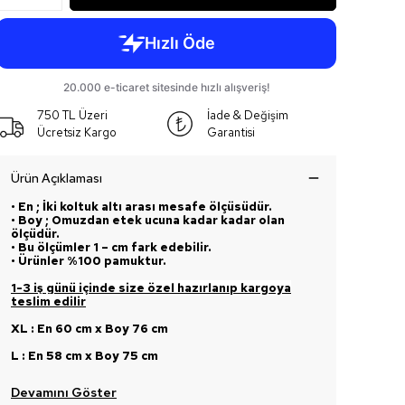
750 TL Üzeri
İade & Değişim
Ücretsiz Kargo
Garantisi
Ürün Açıklaması
• En ; İki koltuk altı arası mesafe ölçüsüdür.
• Boy ; Omuzdan etek ucuna kadar kadar olan
ölçüdür.
• Bu ölçümler 1 – cm fark edebilir.
• Ürünler %100 pamuktur.
1-3 iş günü içinde size özel hazırlanıp kargoya
teslim edilir
XL : En 60 cm x Boy 76 cm
L : En 58 cm x Boy 75 cm
Devamını Göster