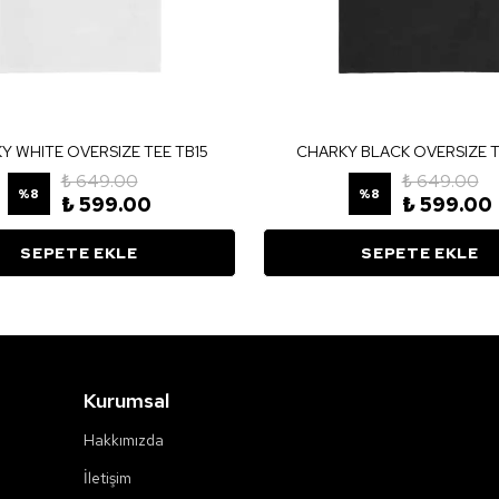
Y WHITE OVERSIZE TEE TB15
CHARKY BLACK OVERSIZE T
₺ 649.00
₺ 649.00
%
8
%
8
₺ 599.00
₺ 599.00
SEPETE EKLE
SEPETE EKLE
Kurumsal
Hakkımızda
İletişim