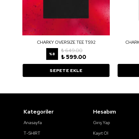
TS50
CHARKY OVERSIZE TEE TS92
CHARK
₺ 649.00
%
8
₺ 599.00
SEPETE EKLE
Kategoriler
Hesabım
Anasayfa
Giriş Yap
T-SHIRT
Kayıt Ol