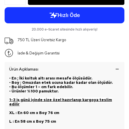
750 TL Üzeri Ücretsiz Kargo
İade & Değişim Garantisi
Ürün Açıklaması
• En ; İki koltuk altı arası mesafe ölçüsüdür.
• Boy ; Omuzdan etek ucuna kadar kadar olan ölçüdür.
• Bu ölçümler 1 – cm fark edebilir.
• Ürünler %100 pamuktur.
1-3 iş günü içinde size özel hazırlanıp kargoya teslim
edilir
XL : En 60 cm x Boy 76 cm
L : En 58 cm x Boy 75 cm