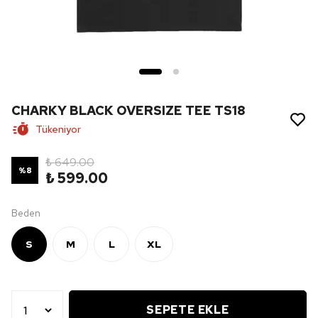
CHARKY BLACK OVERSIZE TEE TS18
Tükeniyor
₺ 649.00
%
8
₺ 599.00
Beden
S
M
L
XL
SEPETE EKLE