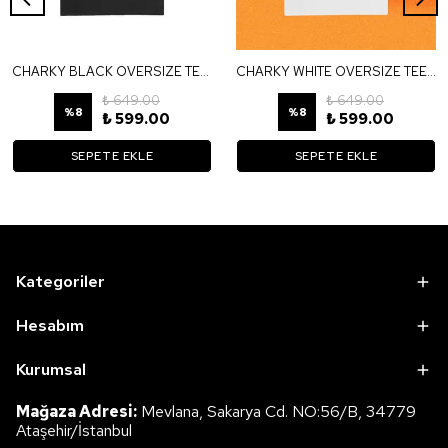
CHARKY BLACK OVERSIZE TEE TS72
CHARKY WHITE OVERSIZE TEE TB34
₺ 649.00
₺ 649.00
%
8
%
8
₺ 599.00
₺ 599.00
SEPETE EKLE
SEPETE EKLE
Kategoriler
Hesabım
Kurumsal
Mağaza Adresi:
Mevlana, Sakarya Cd. NO:56/B, 34779
Ataşehir/İstanbul