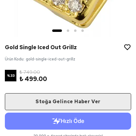
Gold Single Iced Out Grillz
Ürün Kodu
:
gold-single-iced-out-grillz
₺ 749.00
%
33
₺ 499.00
Stoğa Gelince Haber Ver