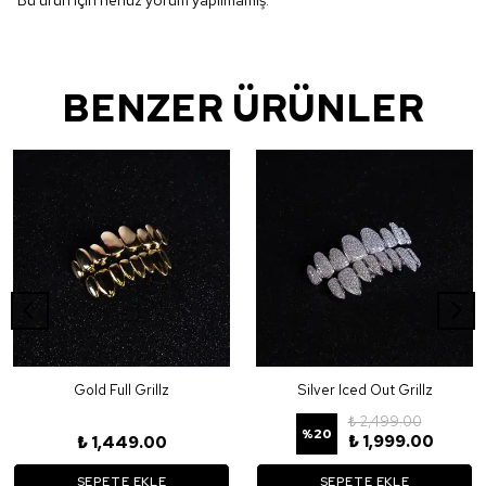
Bu ürün için henüz yorum yapılmamış.
BENZER ÜRÜNLER
Gold Full Grillz
Silver Iced Out Grillz
₺ 2,499.00
%
20
₺ 1,999.00
₺ 1,449.00
SEPETE EKLE
SEPETE EKLE