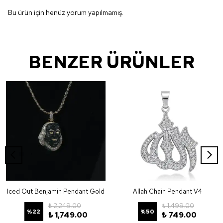
Bu ürün için henüz yorum yapılmamış.
BENZER ÜRÜNLER
Iced Out Benjamin Pendant Gold
Allah Chain Pendant V4
₺ 2,249.00
₺ 1,499.00
%
22
%
50
₺ 1,749.00
₺ 749.00