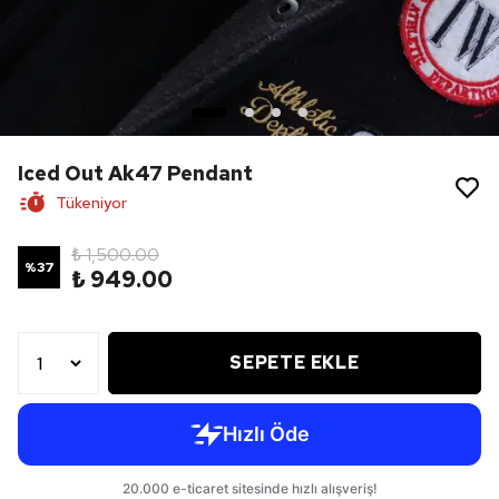
Iced Out Ak47 Pendant
Tükeniyor
₺ 1,500.00
%
37
₺ 949.00
SEPETE EKLE