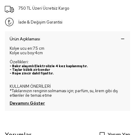
750 TL Üzeri Ücretsiz Kargo
İade & Değişim Garantisi
Ürün Açıklaması
Kolye ucu en:7.5 cm
Kolye ucu boy:4cm
Özellikleri:
-
Bakır alaşımlı Elektrolizle 4 kez kaplanmıştır.
- Taşlar kübik zirkondur
- Rope zincir dahil fiyattır.
KULLANIM ÖNERİLERİ
*Takılarınızın renginin solmaması için; parfüm, su, krem gibi dış
etkenler ile temas etme
Devamını Göster
Yorumlar
Yorum Yap