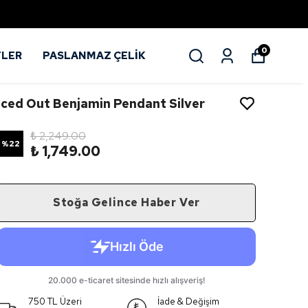
0
TLER
PASLANMAZ ÇELİK
Iced Out Benjamin Pendant Silver
₺ 2,249.00
%
22
₺ 1,749.00
Stoğa Gelince Haber Ver
750 TL Üzeri
İade & Değişim