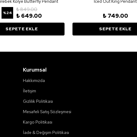
Kelebek Kolye Butterfly Pendant
Iced Out King Pendant
₺ 849.00
%
24
₺ 649.00
₺ 749.00
SEPETE EKLE
SEPETE EKLE
Kurumsal
Hakkımızda
İletişim
Gizlilik Politikası
Mesafeli Satış Sözleşmesi
Kargo Politikası
İade & Değişim Politikası