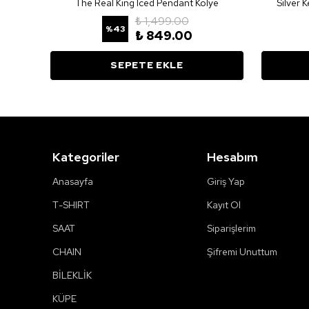
The Real King Iced Pendant Kolye
Silver 
₺ 1,499.00
%
43
₺ 849.00
SEPETE EKLE
Kategoriler
Hesabım
Anasayfa
Giriş Yap
T-SHIRT
Kayıt Ol
SAAT
Siparişlerim
CHAIN
Şifremi Unuttum
BİLEKLİK
KÜPE