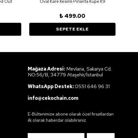
ced Out
Oval Kare Kesimli Pırlanta Küpe K9
₺ 499.00
SEPETE EKLE
Mağaza Adresi:
Mevlana, Sakarya Cd.
NO:56/B, 34779 Ataşehir/İstanbul
WhatsApp Destek:
0551 646 96 31
info@cekochain.com
E-Bültenimize abone olarak özel fırsatlardan
ilk olarak haberdar olabilirsiniz.