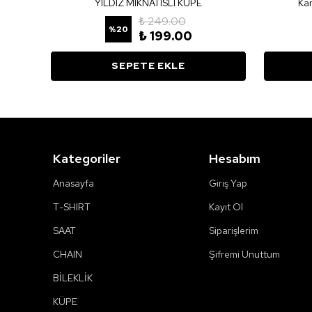
3
YILDIZ MIKNATISLI KÜPE
Kar
₺ 249.00
%
20
₺ 199.00
SEPETE EKLE
Kategoriler
Hesabım
Anasayfa
Giriş Yap
T-SHIRT
Kayıt Ol
SAAT
Siparişlerim
CHAIN
Şifremi Unuttum
BİLEKLİK
KÜPE