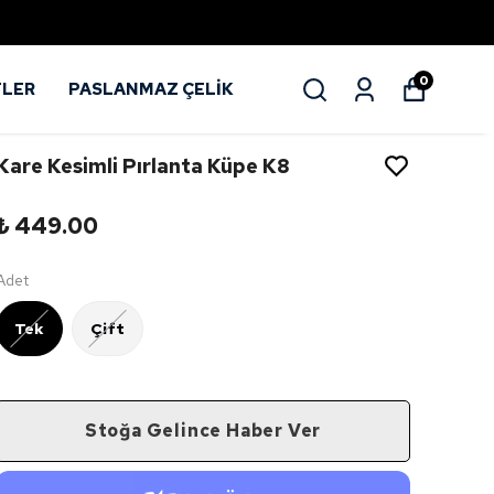
0
TLER
PASLANMAZ ÇELİK
Kare Kesimli Pırlanta Küpe K8
₺ 449.00
Adet
Tek
Çift
Stoğa Gelince Haber Ver