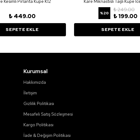
e Kesimli Pırlanta Küpe K12
Kare Mıknastıslı Taşlı Küpe I
₺ 249.00
%
20
₺ 449.00
₺ 199.00
SEPETE EKLE
SEPETE EKLE
Kurumsal
Hakkımızda
İletişim
Gizlilik Politikası
Mesafeli Satış Sözleşmesi
Kargo Politikası
İade & Değişim Politikası