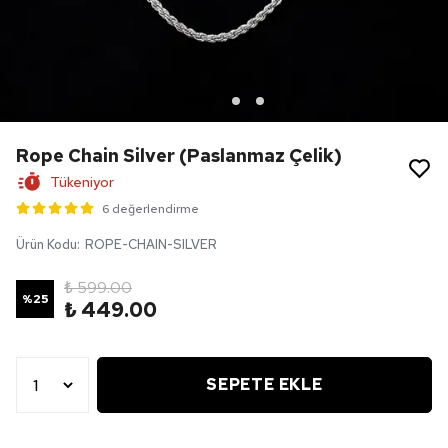
Rope Chain Silver (Paslanmaz Çelik)
Tükeniyor
6 değerlendirme
Ürün Kodu
:
ROPE-CHAIN-SILVER
₺ 599.00
%
25
₺ 449.00
SEPETE EKLE