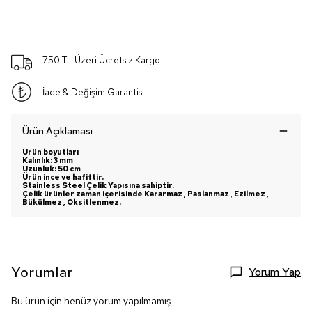
750 TL Üzeri Ücretsiz Kargo
İade & Değişim Garantisi
Ürün Açıklaması
Ürün boyutları
Kalınlık
: 3 mm
Uzunluk
: 50 cm
Ürün ince ve hafiftir.
Stainless Steel Çelik Yapısına sahiptir.
Çelik ürünler zaman içerisinde Kararmaz , Paslanmaz , Ezilmez ,
Bükülmez , Oksitlenmez.
Yorumlar
Yorum Yap
Bu ürün için henüz yorum yapılmamış.