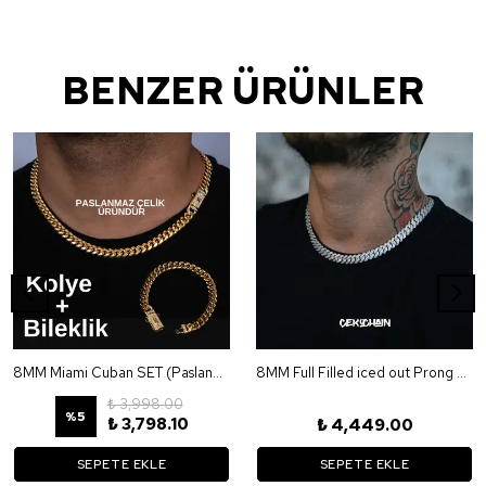
BENZER ÜRÜNLER
8MM Miami Cuban SET (Paslanmaz Çelik)
8MM Full Filled iced out Prong Chain
₺ 3,998.00
%
5
₺ 3,798.10
₺ 4,449.00
SEPETE EKLE
SEPETE EKLE