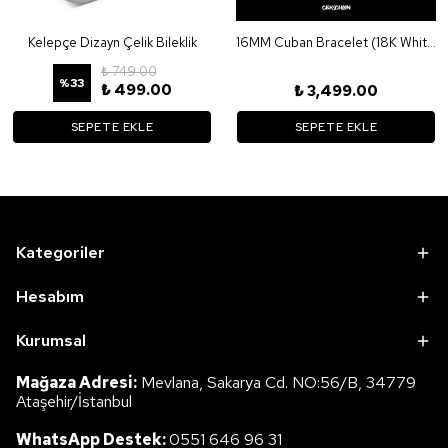
Kelepçe Dizayn Çelik Bileklik
16MM Cuban Bracelet (18K White Gold Plated)
₺ 749.00
%
33
₺ 499.00
₺ 3,499.00
SEPETE EKLE
SEPETE EKLE
Kategoriler
Hesabım
Kurumsal
Mağaza Adresi:
Mevlana, Sakarya Cd. NO:56/B, 34779
Ataşehir/İstanbul
WhatsApp Destek:
0551 646 96 31