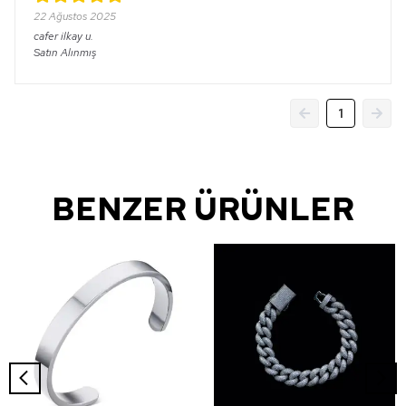
22 Ağustos 2025
cafer ilkay
u.
Satın Alınmış
1
BENZER ÜRÜNLER