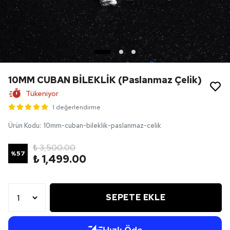
10MM CUBAN BİLEKLİK (Paslanmaz Çelik)
Tükeniyor
1 değerlendirme
Ürün Kodu
:
10mm-cuban-bileklik-paslanmaz-celik
₺ 3,500.00
%
57
₺ 1,499.00
SEPETE EKLE