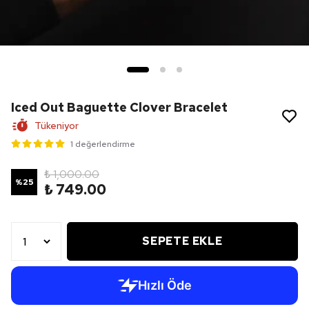
Iced Out Baguette Clover Bracelet
Tükeniyor
1 değerlendirme
₺ 1,000.00
%
25
₺ 749.00
SEPETE EKLE