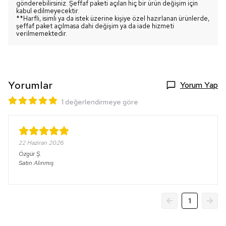
gönderebilirsiniz. Şeffaf paketi açılan hiç bir ürün değişim için
kabul edilmeyecektir.
**Harfli, isimli ya da istek üzerine kişiye özel hazırlanan ürünlerde,
şeffaf paket açılmasa dahi değişim ya da iade hizmeti
verilmemektedir.
Yorumlar
Yorum Yap
1 değerlendirmeye göre
22 Haziran 2026
Özgür
Ş.
Satın Alınmış
1