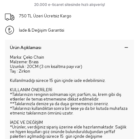
750 TL Üzeri Ücretsiz Kargo
İade & Değişim Garantisi
Ürün Açıklaması
Marka: Çeko Chain
Malzeme: Brass
Uzunluk : 20CM (3 cm kısaltma payı var)
Taş : Zirkon
Kullanılmadığı sürece 15 gün içinde iade edebilirsiniz.
KULLANIM ÖNERİLERİ
*Takılarınızın renginin solmaması için; parfüm, su, krem gibi dış
etkenler ile temas etmemesine dikkat edilmelidir.
**Takılarınızla denize ya da duşa girmemenizi öneririz.
*Takılarınızı kullandıktan sonra bir kese ya da bir kutuda muhafaza
etmeniz takılarınızın ömrünü uzatır.
İADE VE DEĞİŞİM
*Ürünler, verdiğiniz sipariş üzerine elde hazırlanmaktadır. Sağlık
ve hijyen koşulları göz önünde bulundurulduğundan şeffaf
paketleri açılmadığı sürece 15 gün içinde değişime