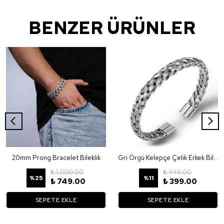
BENZER ÜRÜNLER
20mm Prong Bracelet Bileklik
Gri Örgü Kelepçe Çelik Erkek Bileklik Ec53by
₺ 1,000.00
₺ 449.00
%
25
%
11
₺ 749.00
₺ 399.00
SEPETE EKLE
SEPETE EKLE