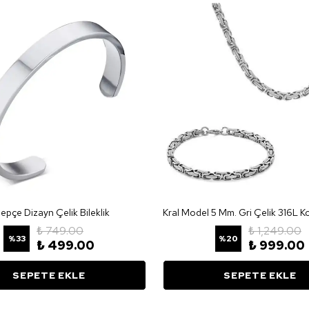
lepçe Dizayn Çelik Bileklik
₺ 749.00
₺ 1,249.00
%
33
%
20
₺ 499.00
₺ 999.00
SEPETE EKLE
SEPETE EKLE