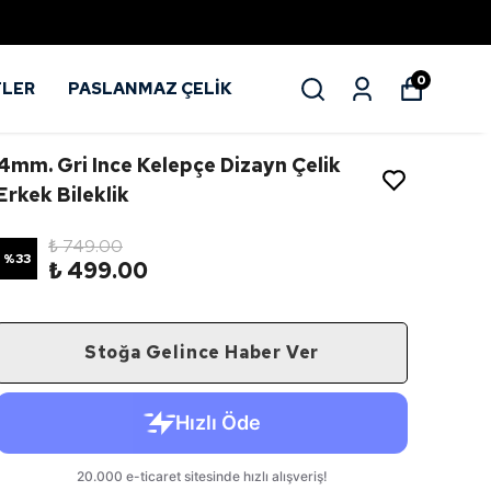
0
TLER
PASLANMAZ ÇELİK
4mm. Gri Ince Kelepçe Dizayn Çelik
Erkek Bileklik
₺ 749.00
%
33
₺ 499.00
Stoğa Gelince Haber Ver