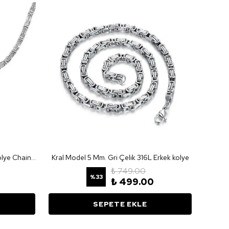
Kral Model 5 Mm. Gri Çelik 316L Kolye Chain+Bileklik
Kral Model 5 Mm. Gri Çelik 316L Erkek kolye
₺ 749.00
%
33
₺ 499.00
SEPETE EKLE