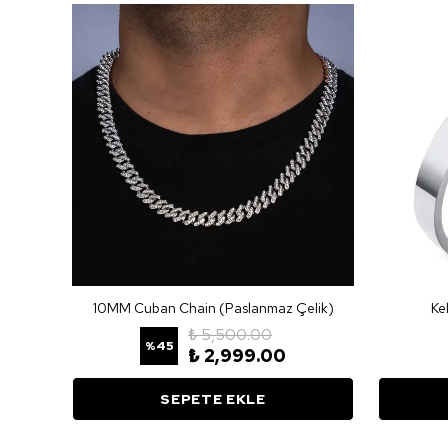
Kral Model 5 Mm. Gri Çelik Erkek Bileklik Az68-5slv
10MM Cuban Chain (Paslanmaz Çelik)
Ke
₺ 5,500.00
%
45
₺ 2,999.00
SEPETE EKLE