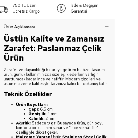
750 TL Üzeri
İade & Değişim
Ücretsiz Kargo
Garantisi
Ürün Açıklaması
Üstün Kalite ve Zamansız
Zarafet: Paslanmaz Çelik
Ürün
Zarafet ve dayanıklılığı bir araya getiren bu özel tasarım
ürün, günlük kullanımınızda size eşlik ederken varlığını
unutturacak kadar ince ve hafiftir. Modern çizgileri ve
üstün malzeme kalitesiyle tarzınıza kalıcı bir dokunuş katın.
Teknik Özellikler
Ürün Boyutları:
Çapı:
6,5 cm
Genişlik:
4 mm
Kalınlık:
2 mm
Ağırlık:
Sadece
9 gr
. Bu sayede ürün, gün boyu
konforlu bir kullanım sunar ve “ince ve hafiftir”
özelliğiyle dikkat çeker.
Malzeme Yapısı:
Üstün
Stainless Steel Çelik