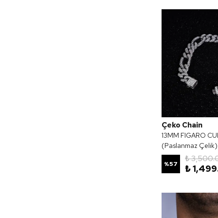
Çeko Chain
13MM FIGARO CU
(Paslanmaz Çelik)
₺ 3,500.
%
57
₺ 1,499