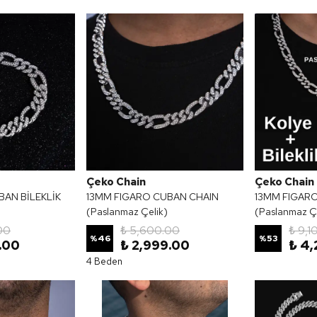
Çeko Chain
Çeko Chain
BAN BİLEKLİK
13MM FIGARO CUBAN CHAIN
13MM FIGAR
(Paslanmaz Çelik)
(Paslanmaz Çe
00
₺ 5,600.00
₺ 9,1
%
46
%
53
.00
₺ 2,999.00
₺ 4,
4 Beden