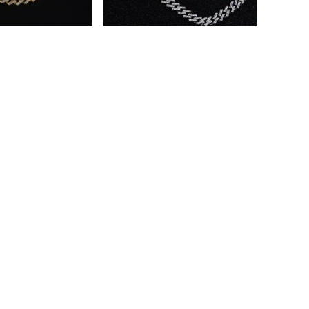
Çeko Chain
hain Gold
15MM Prong Chain Silver
49.00
₺ 1,499.00
%
10
499.00
₺ 1,350.00
4 Beden