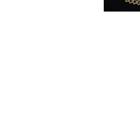
Çeko Chain
15MM Prong Bracele
Gold
₺ 1,000.
%
25
₺ 749.