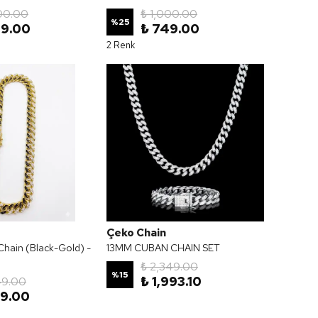
00.00
₺ 1,000.00
%
25
49.00
₺ 749.00
2 Renk
Çeko Chain
hain (Black-Gold) -
13MM CUBAN CHAIN SET
₺ 2,349.00
%
15
₺ 1,993.10
49.00
99.00