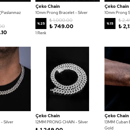
Çeko Chain
Çeko Chain
(Paslanmaz
10mm Prong Bracelet - Silver
10mm Prong 
₺ 1,000.00
₺ 2,
%
25
%
15
₺ 749.00
₺ 2,
00
.10
1 Renk
Çeko Chain
Çeko Chain
- Silver
12MM PRONG CHAIN - Silver
13MM Cuban Br
Gold
₺ 1,249.00