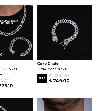
Çeko Chain
O CUBAN SET
14mm Prong Bileklik
lik)
₺ 1,000.00
%
25
₺ 749.00
00.00
273.10