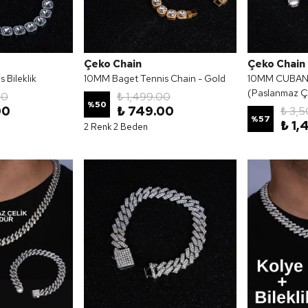
Çeko Chain
Çeko Chain
 Bileklik
10MM Baget Tennis Chain - Gold
10MM CUBAN 
(Paslanmaz Çe
00
₺ 1,499.00
%
50
00
₺ 749.00
₺ 3,
%
57
₺ 1,
2 Renk 2 Beden