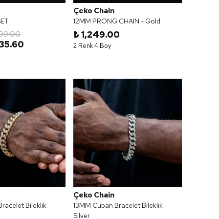
Çeko Chain
SET
12MM PRONG CHAIN - Gold
499.00
₺ 1,249.00
135.60
2 Renk 4 Boy
Çeko Chain
acelet Bileklik -
13MM Cuban Bracelet Bileklik -
Silver