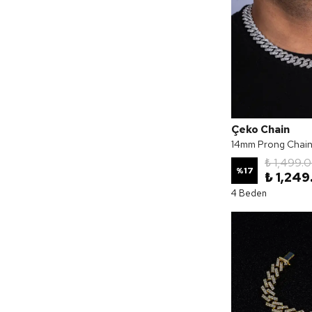
Çeko Chain
14mm Prong Chai
₺ 1,499.
%
17
₺ 1,249
4 Beden