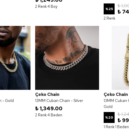
₺ 1,0
2 Renk 4 Boy
%
25
₺ 7
2 Renk
Çeko Chain
Çeko Chain
 - Gold
13MM Cuban Chain - Silver
13MM Cuban C
Gold
₺ 1,349.00
₺ 1,2
2 Renk 4 Beden
%
20
₺ 9
1 Renk 1 Beden