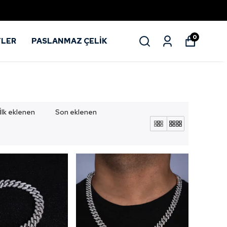
0
TLER
PASLANMAZ ÇELİK
İlk eklenen
Son eklenen