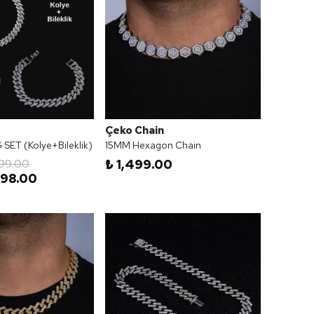
Çeko Chain
ET (Kolye+Bileklik)
15MM Hexagon Chain
499.00
₺ 1,499.00
998.00