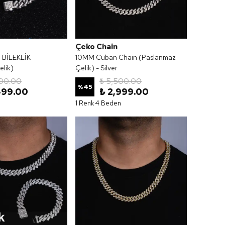
Çeko Chain
BİLEKLİK
10MM Cuban Chain (Paslanmaz
lik)
Çelik) - Silver
500.00
₺ 5,500.00
%
45
499.00
₺ 2,999.00
1 Renk 4 Beden