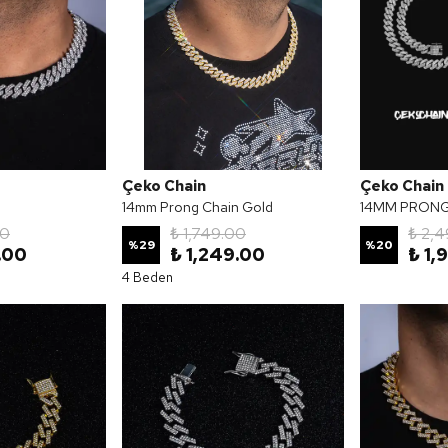
Çeko Chain
Çeko Chain
n
14mm Prong Chain Gold
14MM PRONG S
00
₺ 1,749.00
₺ 2,
%
29
%
20
.00
₺ 1,249.00
₺ 1,
4 Beden