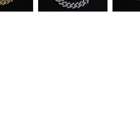
Çeko Chain
Çeko Chain
t (bileklik)
15MM Prong Bracelet (bileklik)
15MM Prong C
Silver
₺ 1,7
%
14
₺ 1,
00
₺ 1,000.00
%
25
00
₺ 749.00
4 Beden