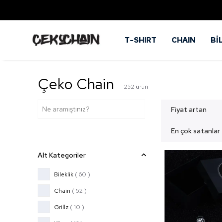
T-SHIRT
CHAIN
Bİ
Çeko Chain
252
ürün
Fiyat artan
En çok satanlar
Alt Kategoriler
Bileklik
(
60
)
Chain
(
52
)
Grillz
(
10
)