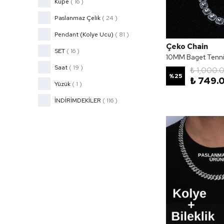
Küpe
(
16
)
Paslanmaz Çelik
(
24
)
Pendant (Kolye Ucu)
(
81
)
Çeko Chain
SET
(
16
)
10MM Baget Tennis
Saat
(
19
)
₺ 1,000.
%
25
₺ 749.
Yüzük
(
1
)
İNDİRİMDEKİLER
(
116
)