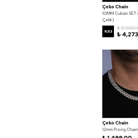
Çeko Chain
10MM Cuban SET 
Çelik)
₺ 9,000.
%
53
₺ 4,273
Çeko Chain
12mm Prong Chain 
₺ 1,499.00