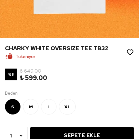
CHARKY WHITE OVERSIZE TEE TB32
Tükeniyor
₺ 649.00
%
8
₺ 599.00
Beden
S
M
L
XL
SEPETE EKLE