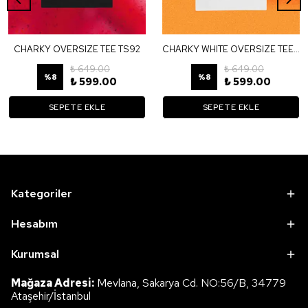
CHARKY OVERSIZE TEE TS92
CHARKY WHITE OVERSIZE TEE TB34
₺ 649.00
₺ 649.00
%
8
%
8
₺ 599.00
₺ 599.00
SEPETE EKLE
SEPETE EKLE
Kategoriler
Hesabım
Kurumsal
Mağaza Adresi:
Mevlana, Sakarya Cd. NO:56/B, 34779
Ataşehir/İstanbul