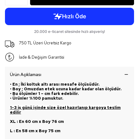
750 TL Üzeri Ücretsiz Kargo
İade & Değişim Garantisi
Ürün Açıklaması
• En ; İki koltuk altı arası mesafe ölçüsüdür.
• Boy ; Omuzdan etek ucuna kadar kadar olan ölçüdür.
• Bu ölçümler 1 – cm fark edebilir.
• Ürünler %100 pamuktur.
1-3 iş günü içinde size özel hazırlanıp kargoya teslim
edilir
XL : En 60 cm x Boy 76 cm
L : En 58 cm x Boy 75 cm