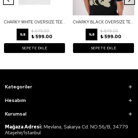
CHARKY WHITE OVERSIZE TEE TB9
CHARKY BLACK OVERSIZE TEE TS6
₺ 649.00
₺ 649.00
%
8
%
8
₺ 599.00
₺ 599.00
SEPETE EKLE
SEPETE EKLE
Kategoriler
Hesabım
Kurumsal
Mağaza Adresi:
Mevlana, Sakarya Cd. NO:56/B, 34779
Ataşehir/İstanbul