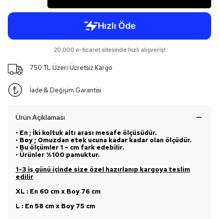
750 TL Üzeri Ücretsiz Kargo
İade & Değişim Garantisi
Ürün Açıklaması
• En ; İki koltuk altı arası mesafe ölçüsüdür.
• Boy ; Omuzdan etek ucuna kadar kadar olan ölçüdür.
• Bu ölçümler 1 – cm fark edebilir.
• Ürünler %100 pamuktur.
1-3 iş günü içinde size özel hazırlanıp kargoya teslim
edilir
XL : En 60 cm x Boy 76 cm
L : En 58 cm x Boy 75 cm