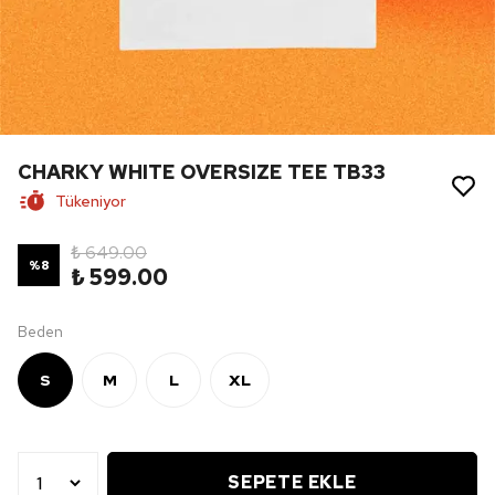
CHARKY WHITE OVERSIZE TEE TB33
Tükeniyor
₺ 649.00
%
8
₺ 599.00
Beden
S
M
L
XL
SEPETE EKLE