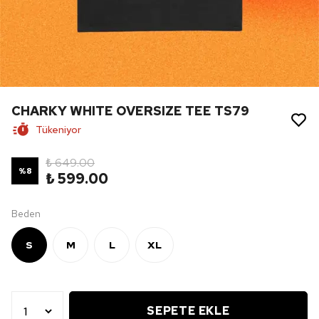
CHARKY WHITE OVERSIZE TEE TS79
Tükeniyor
₺ 649.00
%
8
₺ 599.00
Beden
S
M
L
XL
SEPETE EKLE