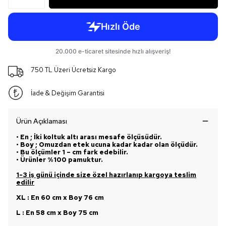
750 TL Üzeri Ücretsiz Kargo
İade & Değişim Garantisi
Ürün Açıklaması
• En ; İki koltuk altı arası mesafe ölçüsüdür.
• Boy ; Omuzdan etek ucuna kadar kadar olan ölçüdür.
• Bu ölçümler 1 – cm fark edebilir.
• Ürünler %100 pamuktur.
1-3 iş günü içinde size özel hazırlanıp kargoya teslim
edilir
XL : En 60 cm x Boy 76 cm
L : En 58 cm x Boy 75 cm