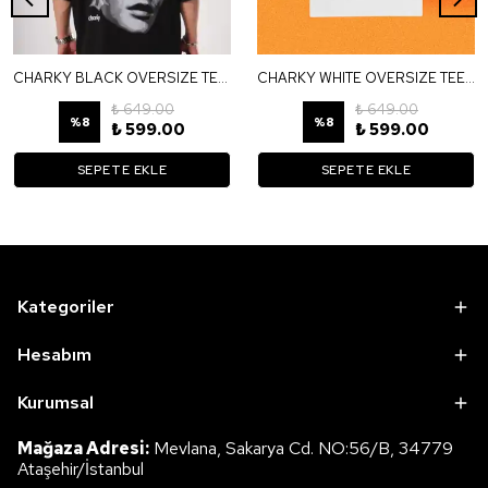
CHARKY BLACK OVERSIZE TEE TS17
CHARKY WHITE OVERSIZE TEE TB34
₺ 649.00
₺ 649.00
%
8
%
8
₺ 599.00
₺ 599.00
SEPETE EKLE
SEPETE EKLE
Kategoriler
Hesabım
Kurumsal
Mağaza Adresi:
Mevlana, Sakarya Cd. NO:56/B, 34779
Ataşehir/İstanbul