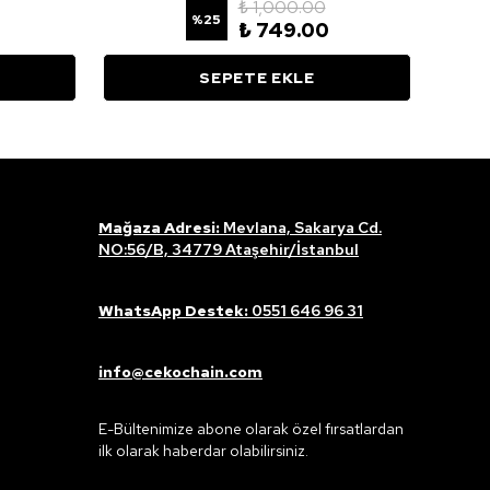
₺ 1,000.00
%
25
₺ 749.00
SEPETE EKLE
Mağaza Adresi:
Mevlana, Sakarya Cd.
NO:56/B, 34779 Ataşehir/İstanbul
WhatsApp Destek:
0551 646 96 31
info@cekochain.com
E-Bültenimize abone olarak özel fırsatlardan
ilk olarak haberdar olabilirsiniz.