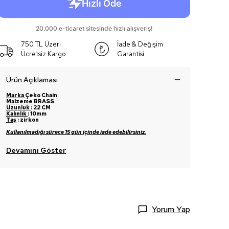
750 TL Üzeri
İade & Değişim
Ücretsiz Kargo
Garantisi
Ürün Açıklaması
Marka
Çeko Chain
Malzeme
BRASS
Uzunluk
:
22 CM
Kalınlık
: 10mm
Taş
: zirkon
Kullanılmadığı sürece 15 gün içinde iade edebilirsiniz.
Devamını Göster
Yorum Yap