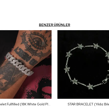
BENZER ÜRÜNLER
Prong Bracelet Fullfilled (18K White Gold Plated)
STAR BRACELET (Yıldız Bile