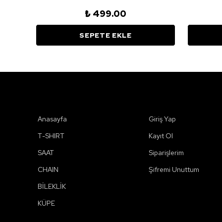
₺ 499.00
SEPETE EKLE
Kategoriler
Hesabım
Anasayfa
Giriş Yap
T-SHIRT
Kayıt Ol
SAAT
Siparişlerim
CHAIN
Şifremi Unuttum
BİLEKLİK
KÜPE