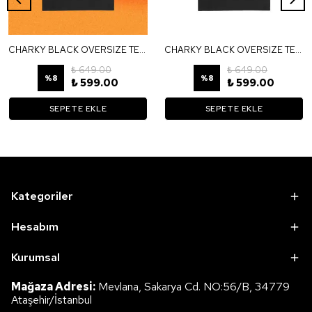
CHARKY BLACK OVERSIZE TEE TS82
CHARKY BLACK OVERSIZE TEE TS41
₺ 649.00
₺ 649.00
%
8
%
8
₺ 599.00
₺ 599.00
SEPETE EKLE
SEPETE EKLE
Kategoriler
Hesabım
Kurumsal
Mağaza Adresi:
Mevlana, Sakarya Cd. NO:56/B, 34779
Ataşehir/İstanbul