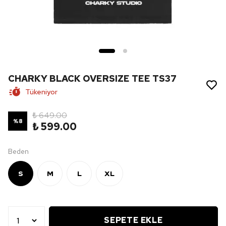
CHARKY BLACK OVERSIZE TEE TS37
Tükeniyor
₺ 649.00
%
8
₺ 599.00
Beden
S
M
L
XL
SEPETE EKLE