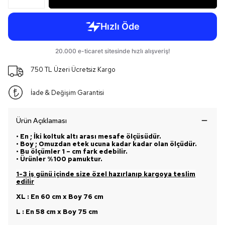
750 TL Üzeri Ücretsiz Kargo
İade & Değişim Garantisi
Ürün Açıklaması
• En ; İki koltuk altı arası mesafe ölçüsüdür.
• Boy ; Omuzdan etek ucuna kadar kadar olan ölçüdür.
• Bu ölçümler 1 – cm fark edebilir.
• Ürünler %100 pamuktur.
1-3 iş günü içinde size özel hazırlanıp kargoya teslim
edilir
XL : En 60 cm x Boy 76 cm
L : En 58 cm x Boy 75 cm