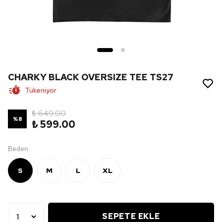
CHARKY BLACK OVERSIZE TEE TS27
Tükeniyor
₺ 649.00
%
8
₺ 599.00
Beden
S
M
L
XL
SEPETE EKLE