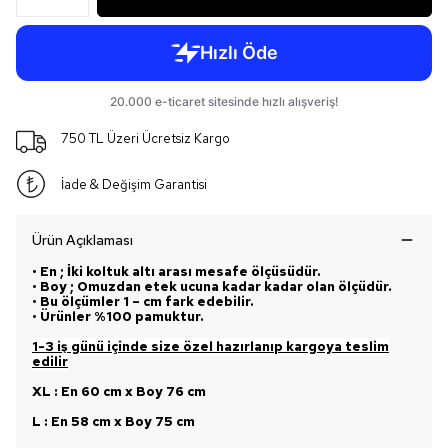
750 TL Üzeri Ücretsiz Kargo
İade & Değişim Garantisi
Ürün Açıklaması
• En ; İki koltuk altı arası mesafe ölçüsüdür.
• Boy ; Omuzdan etek ucuna kadar kadar olan ölçüdür.
• Bu ölçümler 1 – cm fark edebilir.
• Ürünler %100 pamuktur.
1-3 iş günü içinde size özel hazırlanıp kargoya teslim
edilir
XL : En 60 cm x Boy 76 cm
L : En 58 cm x Boy 75 cm