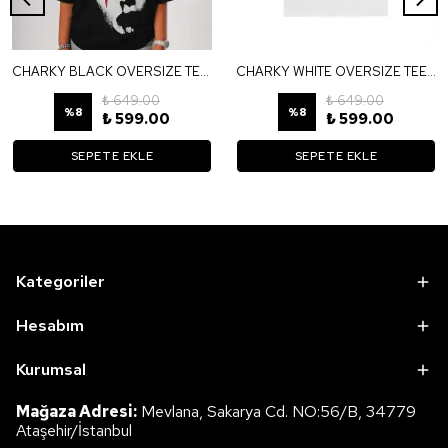
CHARKY BLACK OVERSIZE TEE TS39
CHARKY WHITE OVERSIZE TEE TB1
₺ 649.00
₺ 649.00
%
8
%
8
₺ 599.00
₺ 599.00
SEPETE EKLE
SEPETE EKLE
Kategoriler
Hesabım
Kurumsal
Mağaza Adresi:
Mevlana, Sakarya Cd. NO:56/B, 34779
Ataşehir/İstanbul